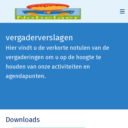
vergaderverslagen
Hier vindt u de verkorte notulen van de
vergaderingen om u op de hoogte te
houden van onze activiteiten en
agendapunten.
Downloads